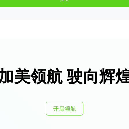
加美领航 驶向辉
开启领航